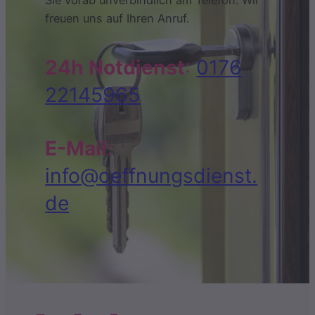
Sie vorab unverbindlich am Telefon. Wir
freuen uns auf Ihren Anruf.
24h Notdienst
:
0176
22145965
E-Mail
:
info@oeffnungsdienst.
de