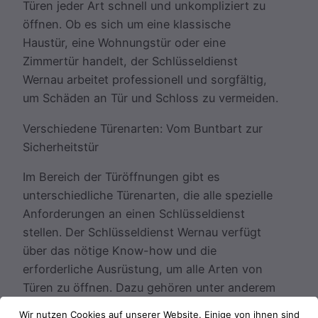
Türen jeder Art schnell und unkompliziert zu
öffnen. Ob es sich um eine klassische
Haustür, eine Wohnungstür oder eine
Zimmertür handelt, der Schlüsseldienst
Wernau arbeitet professionell und sorgfältig,
um Schäden an Tür und Schloss zu vermeiden.
Verschiedene Türenarten: Vom Buntbart zur
Sicherheitstür
Im Bereich der Türöffnungen gibt es
unterschiedliche Türenarten, die alle spezielle
Anforderungen an einen Schlüsseldienst
stellen. Der Schlüsseldienst Wernau verfügt
über das nötige Know-how und die
erforderliche Ausrüstung, um alle Arten von
Türen zu öffnen. Dazu gehören unter anderem
Buntbarttüren, Alutüren, Metalltüren,
Wir nutzen Cookies auf unserer Website. Einige von ihnen sind