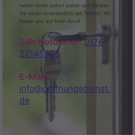
helfen Ihnen sofort weiter und beraten
Sie vorab unverbindlich am Telefon. Wir
freuen uns auf Ihren Anruf.
24h Notdienst
:
0176
22145965
E-Mail
:
info@oeffnungsdienst.
de