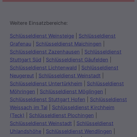
Weitere Einsatzbereiche:
Schlüsseldienst Weinsteige
|
Schlüsseldienst
Grafenau
|
Schlüsseldienst Maichingen
|
Schlüsseldienst Zazenhausen
|
Schlüsseldienst
Stuttgart Süd
|
Schlüsseldienst Gäufelden
|
Schlüsseldienst Lichtenwald
|
Schlüsseldienst
Neugereut
|
Schlüsseldienst Weinstadt
|
Schlüsseldienst Untertürkheim
|
Schlüsseldienst
Möhringen
|
Schlüsseldienst Möglingen
|
Schlüsseldienst Stuttgart Hofen
|
Schlüsseldienst
Weissach im Tal
|
Schlüsseldienst Kirchheim
(Teck)
|
Schlüsseldienst Plochingen
|
Schlüsseldienst Weinstadt
|
Schlüsseldienst
Uhlandshöhe
|
Schlüsseldienst Wendlingen
|