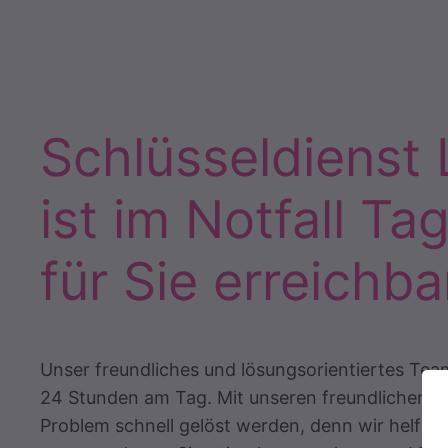
Schlüsseldienst
ist im Notfall Ta
für Sie erreichba
Unser freundliches und lösungsorientiertes Team
24 Stunden am Tag. Mit unseren freundlichen M
Problem schnell gelöst werden, denn wir helfen 