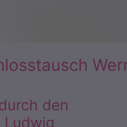
hlosstausch Wer
durch den
t Ludwig