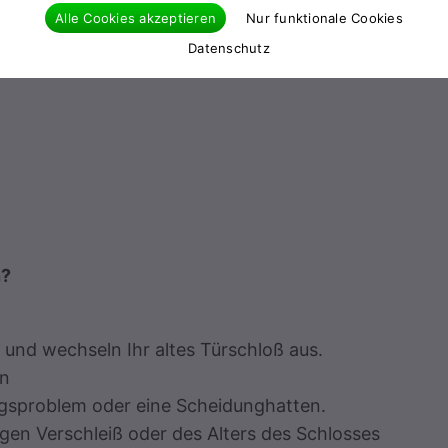
 unserer langjährigen
Alle Cookies akzeptieren
Nur funktionale Cookies
Türen ohne
Datenschutz
n?
und wechseln Ihr altes Türschloß aus.
en
ngsproblem oder eine Scheidunghatten.
n Verschleiß oder des Alters des Schlosses