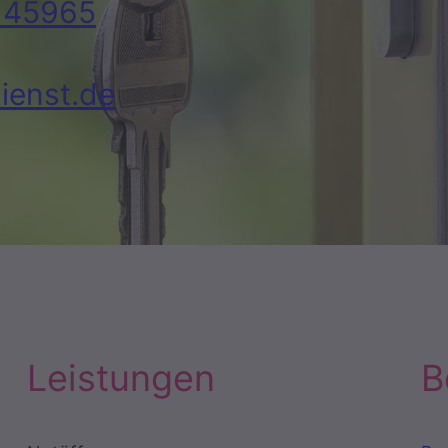
145965
ienst.de
Leistungen
B