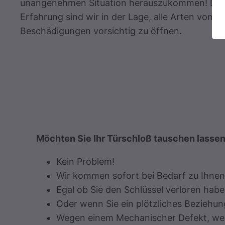
unangenehmen Situation herauszukommen! Dank
Erfahrung sind wir in der Lage, alle Arten von 
Beschädigungen vorsichtig zu öffnen.
Möchten Sie Ihr Türschloß tauschen lasse
Kein Problem!
Wir kommen sofort bei Bedarf zu Ihnen 
Egal ob Sie den Schlüssel verloren hab
Oder wenn Sie ein plötzliches Beziehu
Wegen einem Mechanischer Defekt, wege